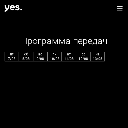
Программа передач
пт
сб
вс
пн
вт
ср
чт
7/08
8/08
9/08
10/08
11/08
12/08
13/08