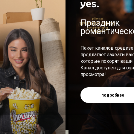
Праздник
романтическо
Пакет каналов средиз
предлагает захватыва
которые покорят ваши 
Канал доступен для оз
просмотра!
подробнее