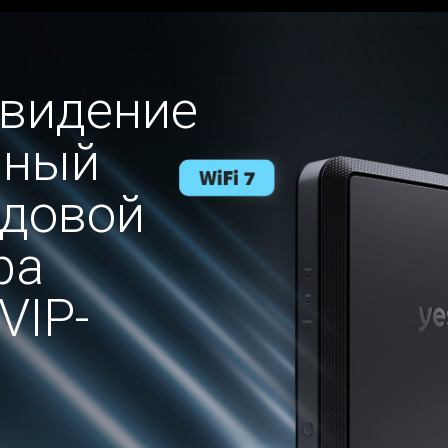
евидение
нный
едовой
ра
VIP-