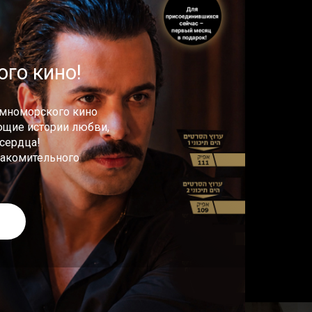
го кино!
емноморского кино
ющие истории любви,
сердца!
накомительного