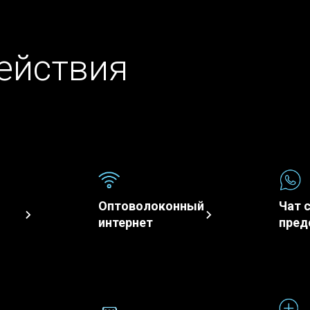
Мир самых маленьких
ействия
Оптоволоконный
Чат 
интернет
пред