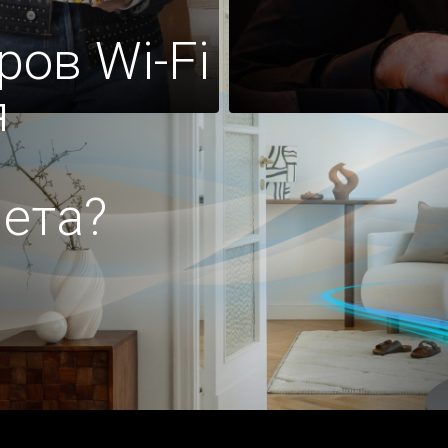
ров Wi-Fi
я
ета?