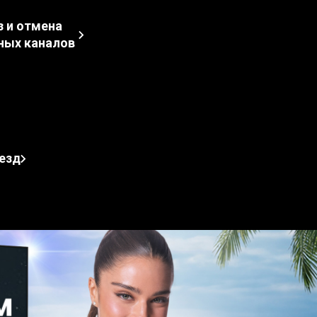
з и отмена
ных каналов
езд