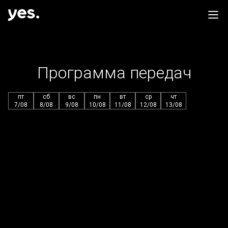
Программа передач
пт
сб
вс
пн
вт
ср
чт
7/08
8/08
9/08
10/08
11/08
12/08
13/08